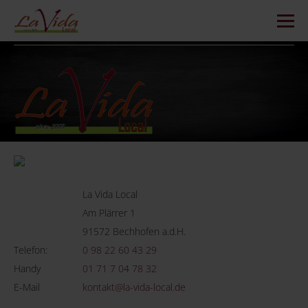
La Vida Local
Am Plärrer 1
91572 Bechhofen a.d.H.
Telefon:
0 98 22 60 43 29
Handy
01 71 7 04 78 32
E-Mail
kontakt@la-vida-local.de