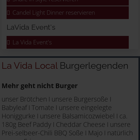
Candel Light Dinner reservieren
LaVida Event's
La Vida Event's
La Vida Local
Burgerlegenden
Mehr geht nicht Burger
unser Brötchen I unsere Burgersoße I
Babyleaf I Tomate I unsere eingelegte
Honiggurke I unsere Balsamicozwiebel I ca.
180g Beef Paddy I Cheddar Cheese I unsere
Prei-selbeer-Chili BBQ Soße I Majo I natürlich