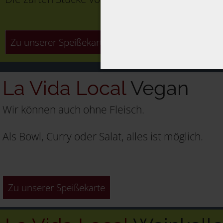
Zu unserer Speißekarte
La Vida Local
Vegan
Wir können auch ohne Fleisch.
Als Bowl, Curry oder Salat, alles ist möglich.
Zu unserer Speißekarte