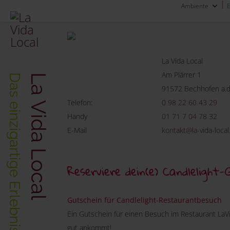
Ambiente
La Vida Local
Am Plärrer 1
La Vida Local
91572 Bechhofen a.d
Telefon:
0 98 22 60 43 29
Handy
01 71 7 04 78 32
E-Mail
kontakt@la-vida-local
Reserviere dein(e) Candlelight-
Gutschein für Candlelight-Restaurantbesuch
Ein Gutschein für einen Besuch im Restaurant LaVid
gut ankommt!