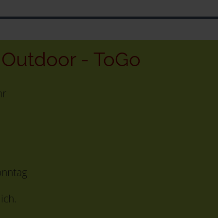
- Outdoor - ToGo
hr
onntag
ich.