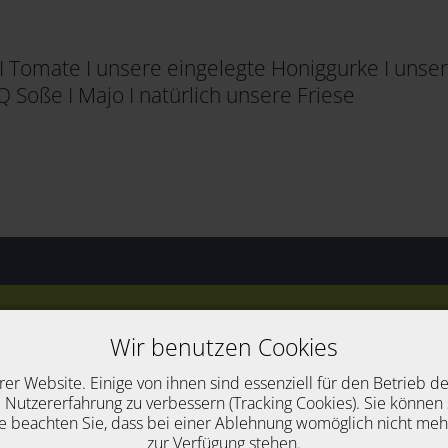
I Tomate I unsere eingelegte Honiggurke I unser
 Soße I Majo I natürlich unsere Friese
Wir benutzen Cookies
ssiker
rer Website. Einige von ihnen sind essenziell für den Betrieb d
 Nutzererfahrung zu verbessern (Tracking Cookies). Sie können 
e beachten Sie, dass bei einer Ablehnung womöglich nicht mehr 
zur Verfügung stehen.