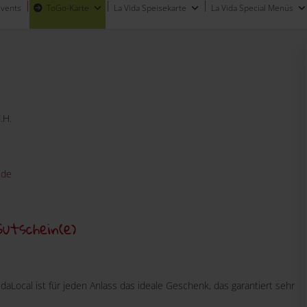
Events
ToGo-Karte
La Vida Speisekarte
La Vida Special Menüs
.H.
.de
Gutschein(e)
aLocal ist für jeden Anlass das ideale Geschenk, das garantiert sehr