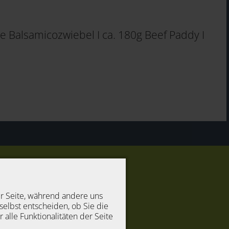
e Balsamicozwiebel I ca. 180g Beef Paddy I
er Seite, während andere uns
selbst entscheiden, ob Sie die
alle Funktionalitäten der Seite