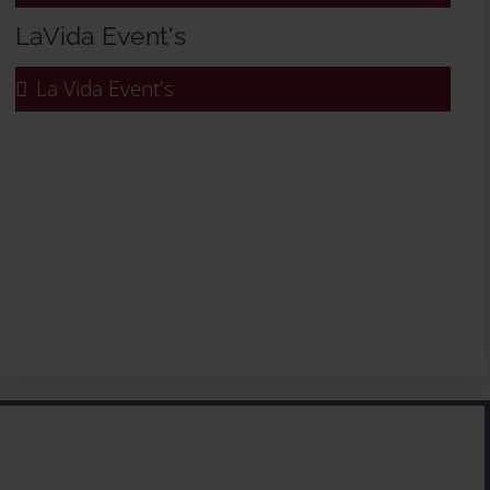
LaVida Event's
La Vida Event's