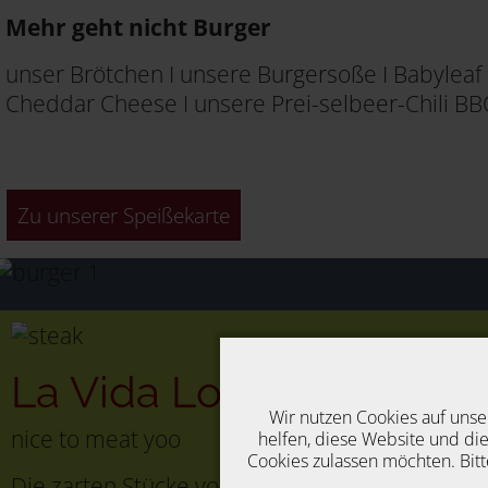
Mehr geht nicht Burger
unser Brötchen I unsere Burgersoße I Babyleaf 
Cheddar Cheese I unsere Prei-selbeer-Chili BBQ
Zu unserer Speißekarte
La Vida Local
Steak kla
Wir nutzen Cookies auf unse
nice to meat yoo
helfen, diese Website und die
Cookies zulassen möchten. Bitt
Die zarten Stücke vom deutschen Rind