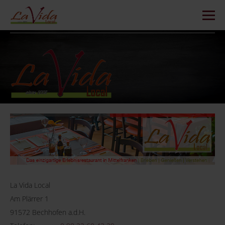
La Vida Local
Am Plärrer 1
91572 Bechhofen a.d.H.