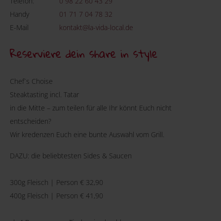
Telefon:
0 98 22 60 43 29
Handy
01 71 7 04 78 32
E-Mail
kontakt@la-vida-local.de
Reserviere dein share in style
Chef´s Choise
Steaktasting incl. Tatar
in die Mitte – zum teilen für alle Ihr könnt Euch nicht
entscheiden?
Wir kredenzen Euch eine bunte Auswahl vom Grill.
DAZU: die beliebtesten Sides & Saucen
300g Fleisch | Person € 32,90
400g Fleisch | Person € 41,90