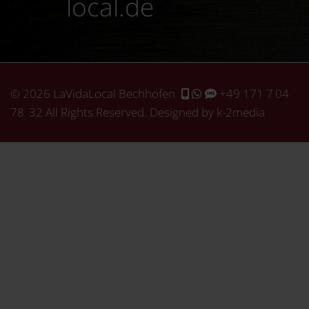
local.de
© 2026 LaVidaLocal Bechhofen
+49 171 7 04
78 32
All Rights Reserved. Designed by k-2media