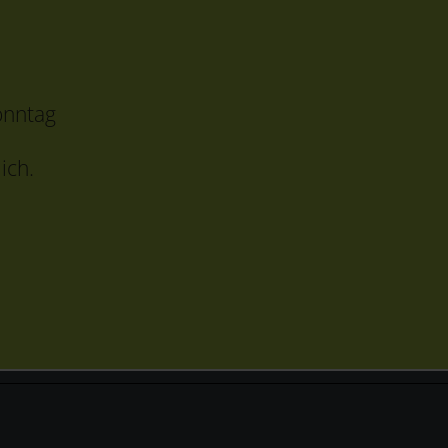
onntag
ich.