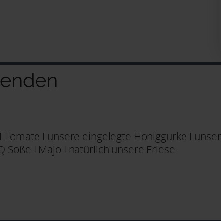
genden
I Tomate I unsere eingelegte Honiggurke I unser
 Soße I Majo I natürlich unsere Friese