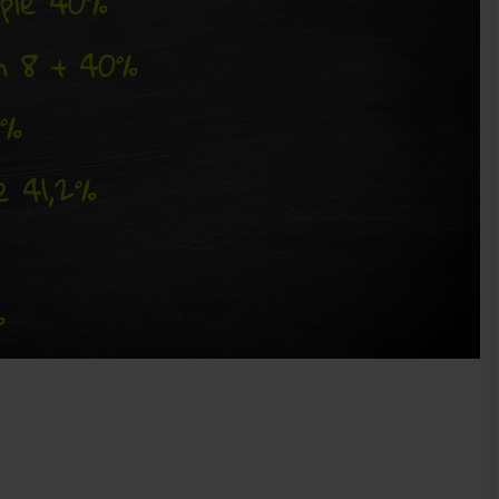
pple 40%
m 8 + 40%
0%
e 41,2%
%