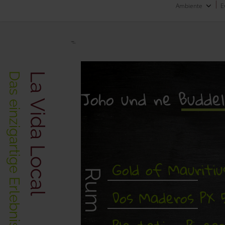
Ambiente
E
La Vida Local
Joho und ne Buddel
Gold of Mauritiu
Rum
Dos Maderos PX 