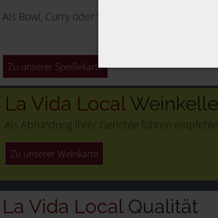
Als Bowl, Curry oder Salat, alles ist möglich.
Zu unserer Speißekarte
La Vida Local
Weinkelle
Als Abrundung ihrer Gerichte führen empfehle
Zu unserer Weinkarte
La Vida Local
Qualität