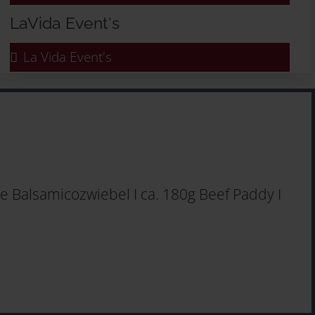
LaVida Event's
La Vida Event's
e Balsamicozwiebel I ca. 180g Beef Paddy I