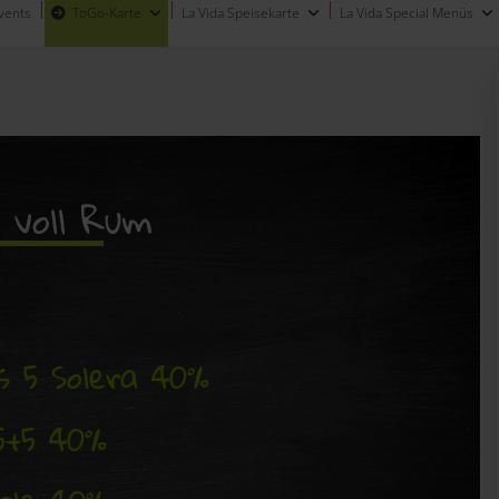
vents
ToGo-Karte
La Vida Speisekarte
La Vida Special Menüs
 voll Rum
s 5 Solera 40%
5+5 40%