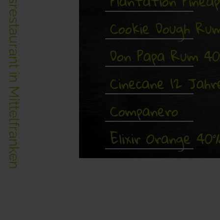
Das einzigartige Erlebnisrestaurant in Mittelfranken
Plantation Pinea
Cookie Dough Ru
Don Papa Rum 4
Cinecane 12 Jahr
Companero
Elixir Orange 40