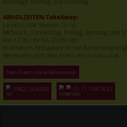
Ruhetage: Montag und Dienstag
ABHOLZEITEN-TakeAway:
La vida Local Speisen To Go
Mittwoch, Donnerstag, Freitag, Samstag und S
von 17.30 Uhr bis 20.00 Uhr
In unserem Restaurant ist nur Barzahlung mögl
Reserviere jetzt dein Event im La Vida Local.
Dein Event online Reservieren
09822 604329
01 71 7 04 78 32