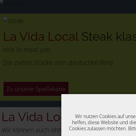
La Vida Local
Steak kla
nice to meat yoo
Die zarten Stücke vom deutschen Rind
Zu unserer Speißekarte
La Vida Local
Vegan
Wir nutzen Cookies auf unse
helfen, diese Website und die
Cookies zulassen möchten. Bitt
Wir können auch ohne Fleisch.