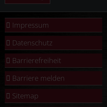
Route Planen (Google
Maps)
Auszeichnung:
Das beste
Restaurant by
Restaurant Guru