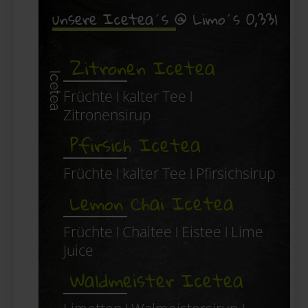
unsere Icetea´s @ Limo´s 0,33l
Zitronen Icetea
Icetea
Früchte ǀ kalter Tee ǀ
Zitronensirup
Pfirsich Icetea
Früchte ǀ kalter Tee ǀ Pfirsichsirup
Lemon Chai Icetea
Früchte ǀ Chaitee ǀ Eistee ǀ Lime
Juice
Waldmeister Icetea