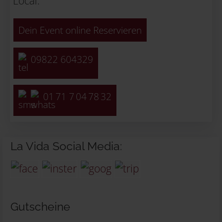
Local.
Dein Event online Reservieren
09822 604329
01 71 7 04 78 32
La Vida Social Media:
Gutscheine