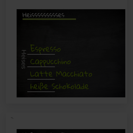
Heissssssssses
Espresso
Heises
Cappucchino
Latte Macchiato
heiße Schokolade