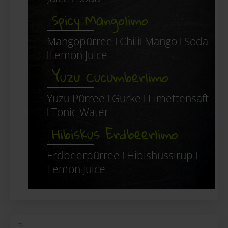
Spicy Mangolimo
Mangopürree ǀ Chiliǀ Mango ǀ Soda
ǀLemon Juice
Yuzu Cucumberlimo
Yuzu Pürree ǀ Gurke ǀ Limettensaft
ǀ Tonic Water
Hibiskus Erdbeerlimo
Erdbeerpürree ǀ Hibishussirup ǀ
Lemon Juice