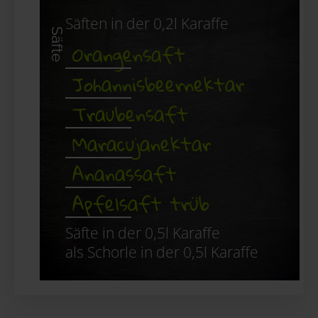
Säften in der 0,2l Karaffe
Säfte
Orangensaft
Johannisbeernektar
Traubensaft
Maracujanektar
Ananassaft
Apfelsaft trüb
Säfte in der 0,5l Karaffe
als Schorle in der 0,5l Karaffe