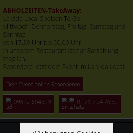
ABHOLZEITEN-TakeAway:
La vida Local Speisen To Go
Mittwoch, Donnerstag, Freitag, Samstag und
Sonntag
von 17.30 Uhr bis 20.00 Uhr
In unserem Restaurant ist nur Barzahlung
möglich.
Reserviere jetzt dein Event im La Vida Local.
Dein Event online Reservieren
09822 604329
01 71 7 04 78 32