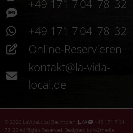
+49 171 7 04 78 32
+49 171 7 04 78 32
Online-Reservieren
kontakt@la-vida-
local.de
© 2026 LaVidaLocal Bechhofen
+49 171 7 04
78 32
All Rights Reserved. Designed by k-2media