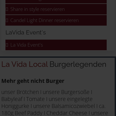
Share in style reservieren
Candel Light Dinner reservieren
LaVida Event's
La Vida Event's
La Vida Local
Burgerlegenden
Mehr geht nicht Burger
unser Brötchen I unsere Burgersoße I
Babyleaf I Tomate I unsere eingelegte
Honiggurke I unsere Balsamicozwiebel I ca.
180g Beef Paddy I Cheddar Cheese I unsere